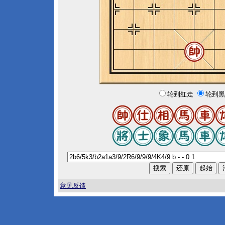
轮到红走
轮到黑
意见反馈