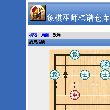
象棋巫师棋谱仓库
棋谱
局面
残局
残局推演