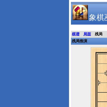
象棋
棋谱
局面
残局
残局推演