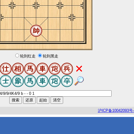
轮到红走
轮到黑走
沪
ICP
备
10042093
号