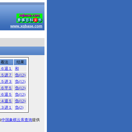
www.xqbase.com
着法
结果
将６退１
和
象５进７
负(12)
象５进３
负(12)
将６平５
负(12)
士６退５
负(12)
士４退５
负(12)
象３进１
负(2)
由
中国象棋云库查询
提供