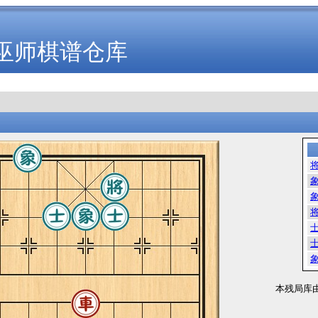
巫师棋谱仓库
本残局库