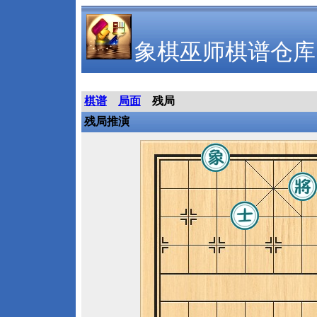
象棋巫师棋谱仓库
棋谱
局面
残局
残局推演