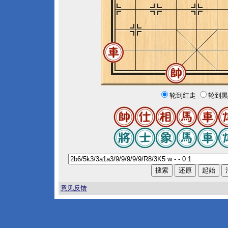
轮到红走
轮到黑
意见反馈