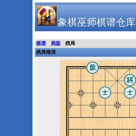
象棋巫师棋谱仓库
棋谱
局面
残局
残局推演