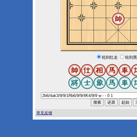
轮到红走
轮到黑
意见反馈