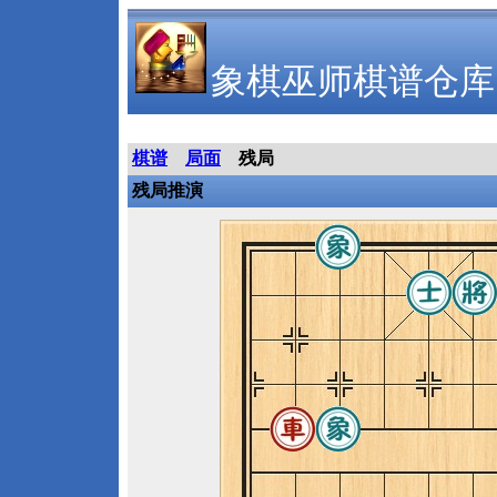
象棋巫师棋谱仓库
棋谱
局面
残局
残局推演