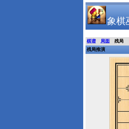
象棋
棋谱
局面
残局
残局推演