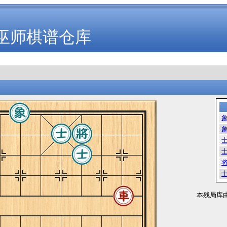
巫师棋谱仓库
本残局库