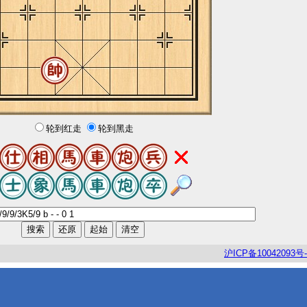
轮到红走
轮到黑走
沪
ICP
备
10042093
号