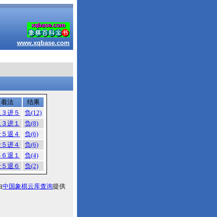
www.xqbase.com
着法
结果
象３进５
负(12)
象３进１
负(8)
士５退４
负(6)
士５进４
负(6)
将６退１
负(4)
士５退６
负(2)
由
中国象棋云库查询
提供