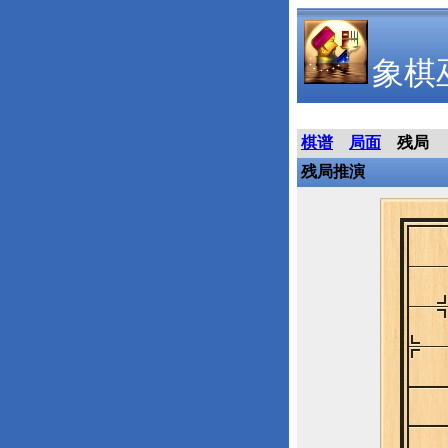
象棋
棋谱
局面
残局
残局推演