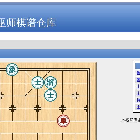
巫师棋谱仓库
本残局库