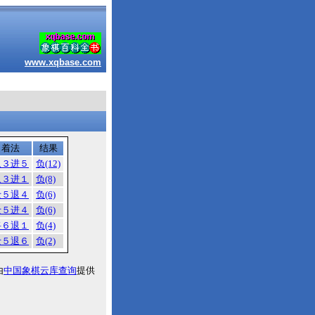
www.xqbase.com
着法
结果
象３进５
负(12)
象３进１
负(8)
士５退４
负(6)
士５进４
负(6)
将６退１
负(4)
士５退６
负(2)
由
中国象棋云库查询
提供