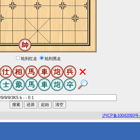
轮到红走
轮到黑走
沪
ICP
备
10042093
号