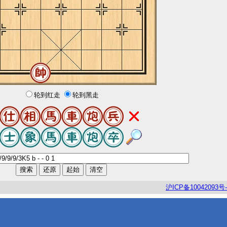
轮到红走
轮到黑走
沪
ICP
备
10042093
号