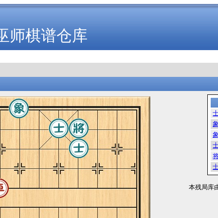
巫师棋谱仓库
本残局库