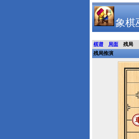
象棋
棋谱
局面
残局
残局推演