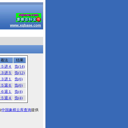
www.xqbase.com
着法
结果
士５进４
负(14)
象３进５
负(12)
象３进１
负(6)
士５退６
负(6)
将６退１
负(4)
士５退４
负(4)
由
中国象棋云库查询
提供