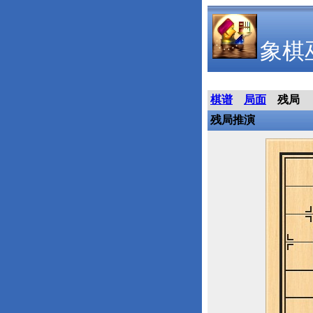
象棋
棋谱
局面
残局
残局推演