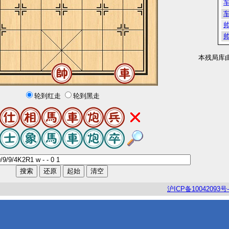
本残局库
轮到红走
轮到黑走
沪
ICP
备
10042093
号