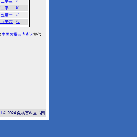
车二平三
和
车二平一
和
帅五进一
和
帅五平六
和
由
中国象棋云库查询
提供
-1
© 2024
象棋百科全书网