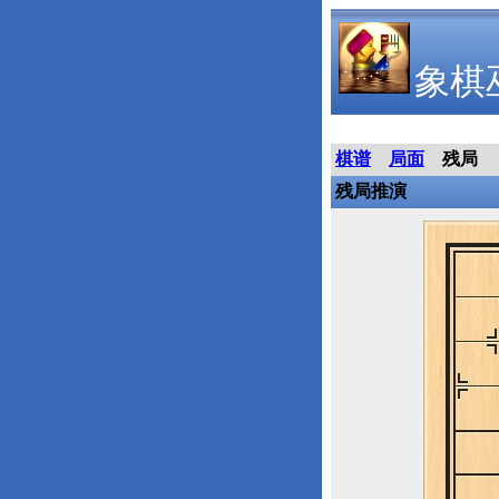
象棋
棋谱
局面
残局
残局推演