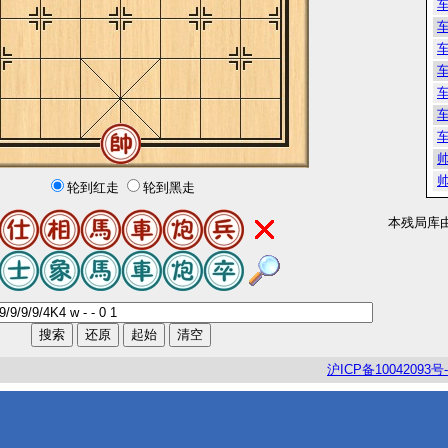
轮到红走
轮到黑走
本残局库
沪
ICP
备
10042093
号