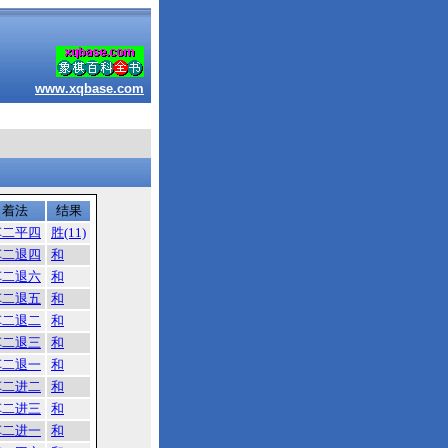
www.xqbase.com
着法
结果
车二平四
胜(11)
车二退四
和
车二退六
和
车二退五
和
车二退二
和
车二退三
和
车二退一
和
车二进二
和
车二进三
和
车二进一
和