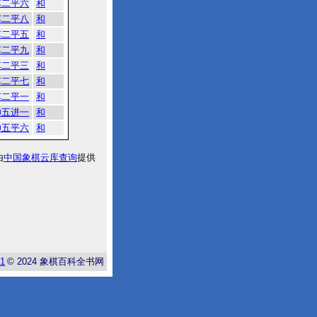
车二平六
和
车二平八
和
车二平五
和
车二平九
和
车二平三
和
车二平七
和
车二平一
和
帅五进一
和
帅五平六
和
由
中国象棋云库查询
提供
-1
© 2024
象棋百科全书网