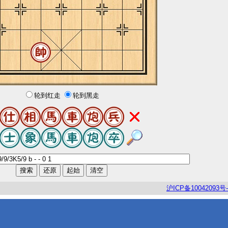
轮到红走
轮到黑走
沪
ICP
备
10042093
号