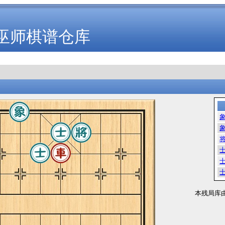
巫师棋谱仓库
本残局库