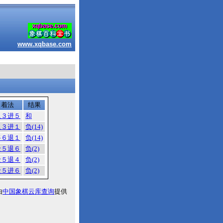
www.xqbase.com
着法
结果
象３进５
和
象３进１
负(14)
将６退１
负(14)
士５退６
负(2)
士５退４
负(2)
士５进６
负(2)
由
中国象棋云库查询
提供