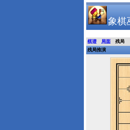
象棋
棋谱
局面
残局
残局推演