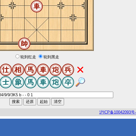
轮到红走
轮到黑走
沪
ICP
备
10042093
号