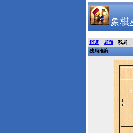
象棋
棋谱
局面
残局
残局推演