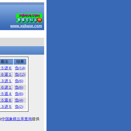
www.xqbase.com
着法
结果
士５进６
负(14)
将６退１
负(12)
象３进１
负(6)
将６进１
负(6)
士５退４
负(6)
士５退６
负(4)
象３进５
负(2)
由
中国象棋云库查询
提供