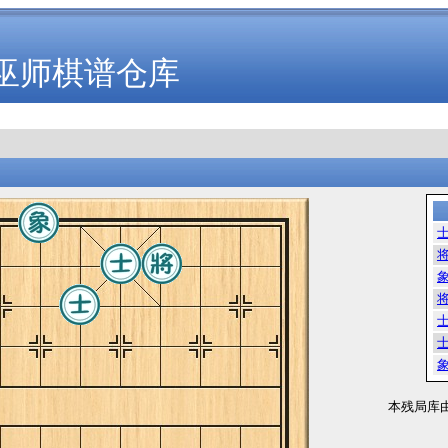
巫师棋谱仓库
本残局库