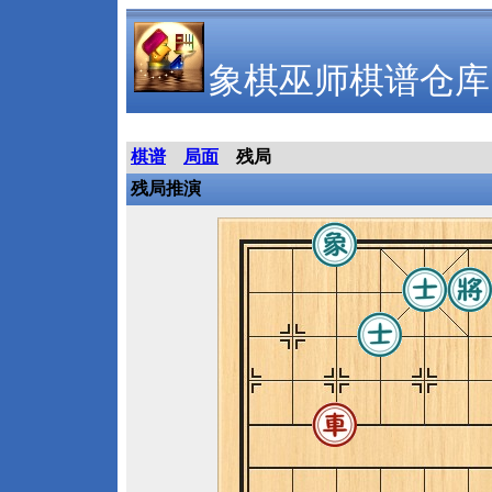
象棋巫师棋谱仓库
棋谱
局面
残局
残局推演