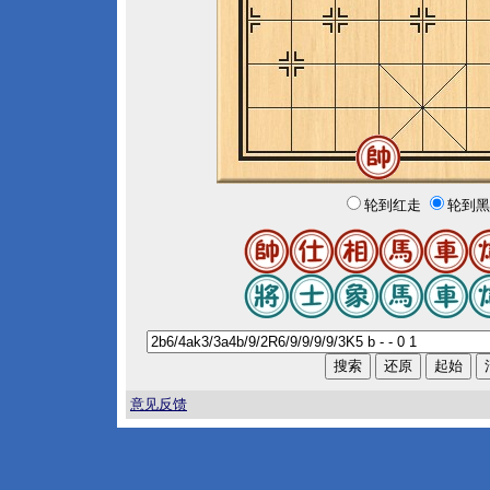
轮到红走
轮到黑
意见反馈