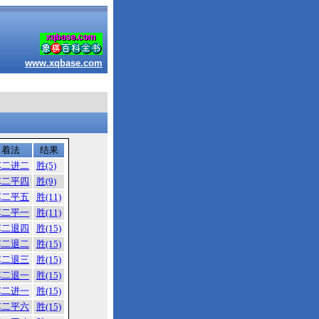
www.xqbase.com
着法
结果
车二进二
胜(5)
车二平四
胜(9)
车二平五
胜(11)
车二平一
胜(11)
车二退四
胜(15)
车二退二
胜(15)
车二退三
胜(15)
车二退一
胜(15)
车二进一
胜(15)
车二平六
胜(15)