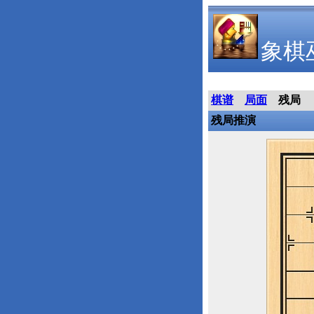
象棋
棋谱
局面
残局
残局推演