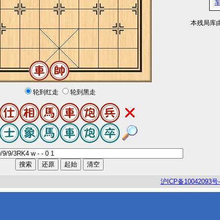
本残局库
轮到红走
轮到黑走
沪
ICP
备
10042093
号