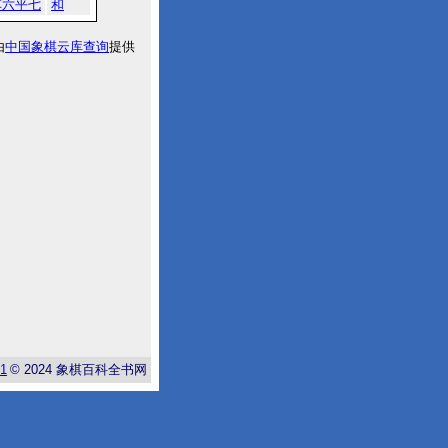
车六平七
和
由
中国象棋云库查询
提供
-1
© 2024
象棋百科全书网