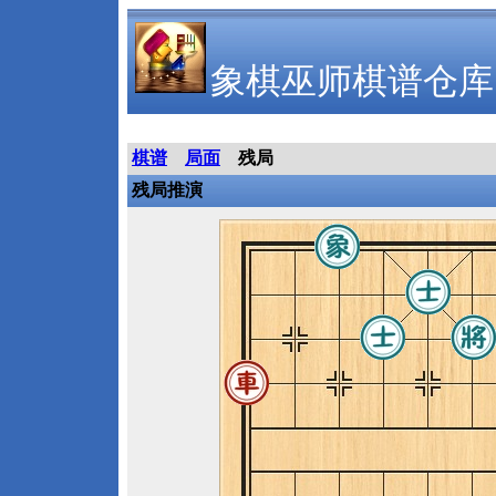
象棋巫师棋谱仓库
棋谱
局面
残局
残局推演