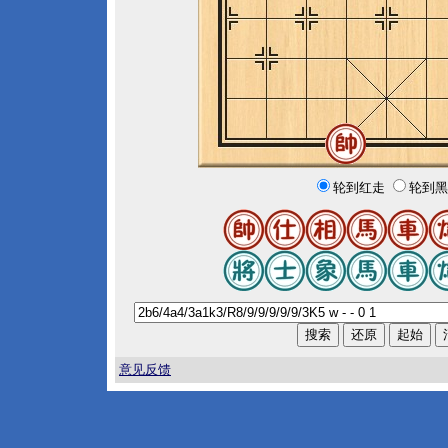
轮到红走
轮到黑
意见反馈