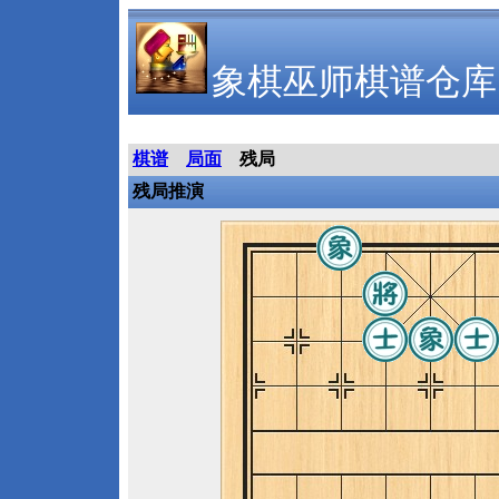
象棋巫师棋谱仓库
棋谱
局面
残局
残局推演