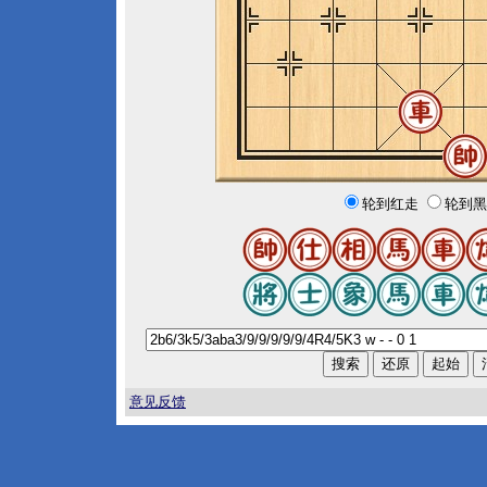
轮到红走
轮到黑
意见反馈