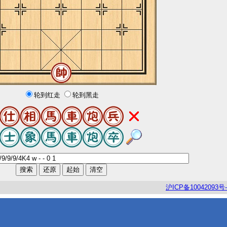
轮到红走
轮到黑走
沪
ICP
备
10042093
号