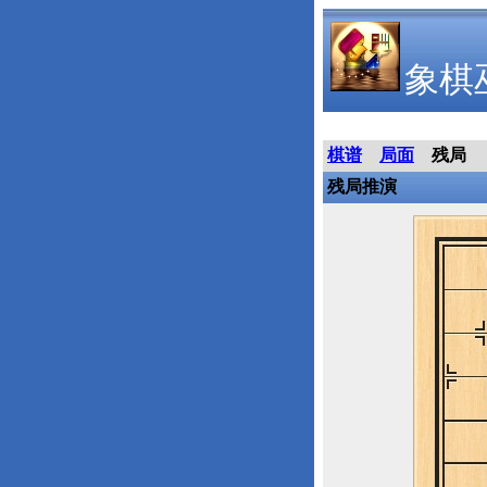
象棋
棋谱
局面
残局
残局推演