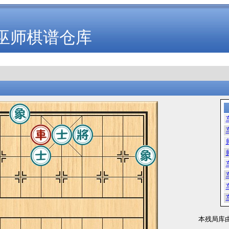
巫师棋谱仓库
本残局库