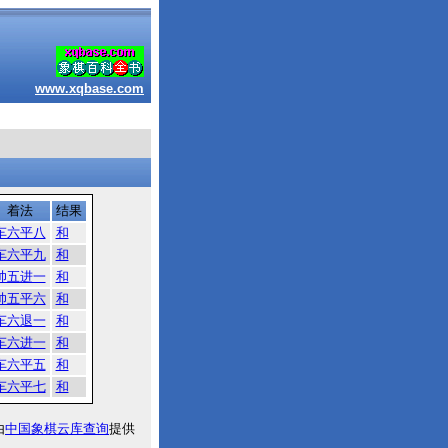
www.xqbase.com
着法
结果
车六平八
和
车六平九
和
帅五进一
和
帅五平六
和
车六退一
和
车六进一
和
车六平五
和
车六平七
和
由
中国象棋云库查询
提供