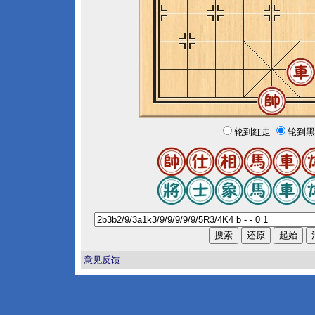
轮到红走
轮到黑
意见反馈