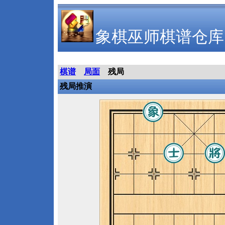
象棋巫师棋谱仓库
棋谱
局面
残局
残局推演