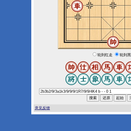
轮到红走
轮到黑
意见反馈