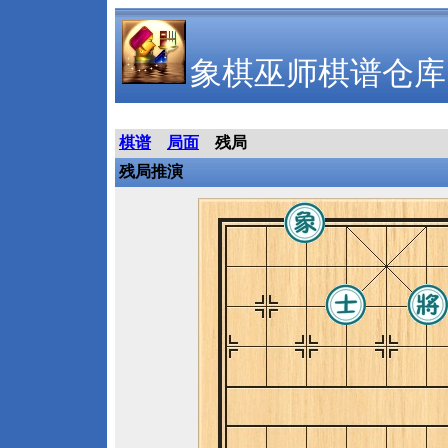
象棋巫师棋谱仓库
棋谱
局面
残局
残局推演