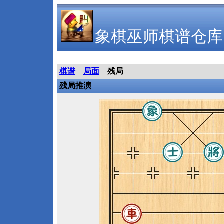
象棋巫师棋谱仓库
棋谱
局面
残局
残局推演