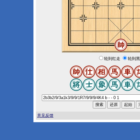
轮到红走
轮到黑
意见反馈