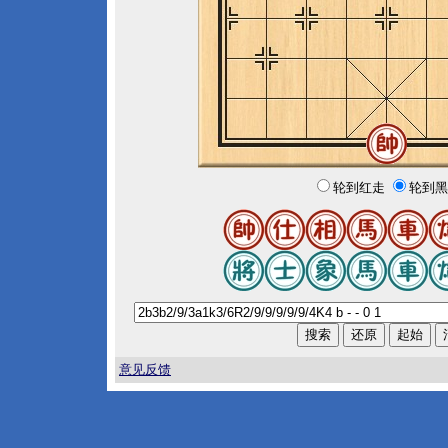
轮到红走
轮到黑
意见反馈