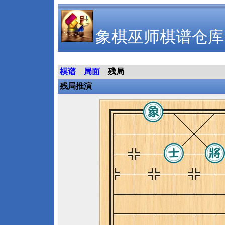
象棋巫师棋谱仓库
棋谱
局面
残局
残局推演