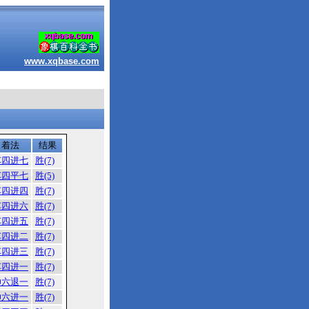
www.xqbase.com
着法
结果
车四进七
胜(7)
车四平七
胜(5)
车四进四
胜(7)
车四进六
胜(7)
车四进五
胜(7)
车四进二
胜(7)
车四进三
胜(7)
车四进一
胜(7)
帅六退一
胜(7)
帅六进一
胜(7)