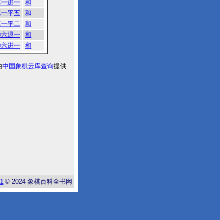
车一进一
和
车一平五
和
车一平二
和
帅六退一
和
帅六进一
和
由
中国象棋云库查询
提供
-1
© 2024
象棋百科全书网