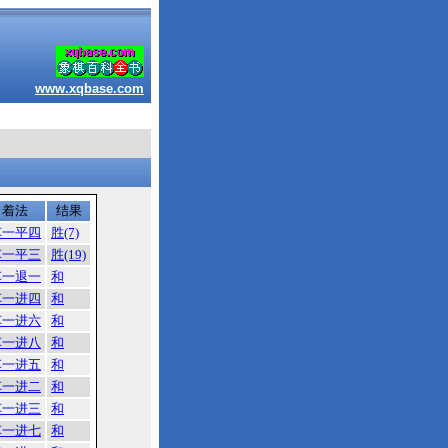
www.xqbase.com
着法
结果
车一平四
胜(7)
车一平三
胜(19)
车一退一
和
车一进四
和
车一进六
和
车一进八
和
车一进五
和
车一进二
和
车一进三
和
车一进七
和