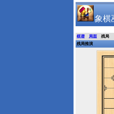
象棋
棋谱
局面
残局
残局推演