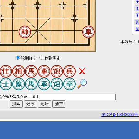
本残局库
轮到红走
轮到黑走
沪
ICP
备
10042093
号