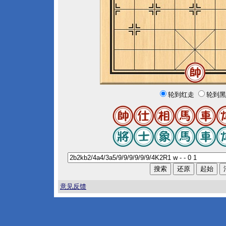
轮到红走
轮到黑
意见反馈