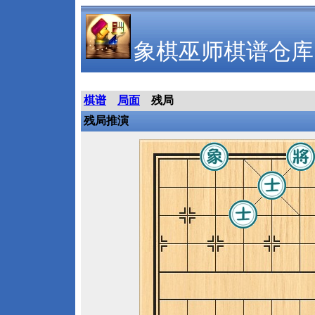
象棋巫师棋谱仓库
棋谱
局面
残局
残局推演