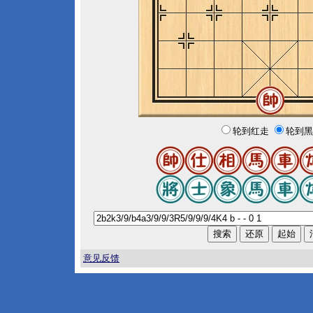
轮到红走
轮到黑
意见反馈