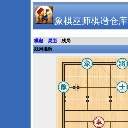
象棋巫师棋谱仓库
棋谱
局面
残局
残局推演