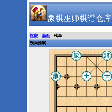
象棋巫师棋谱仓库
棋谱
局面
残局
残局推演