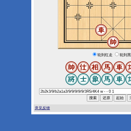
轮到红走
轮到黑
意见反馈