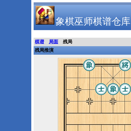
象棋巫师棋谱仓库
棋谱
局面
残局
残局推演