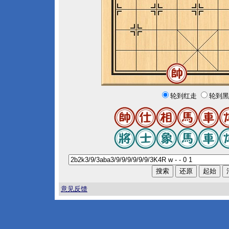
轮到红走
轮到黑
意见反馈