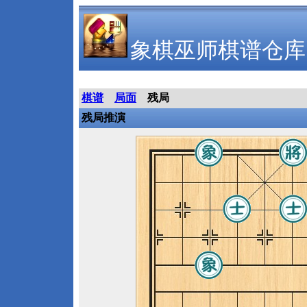
象棋巫师棋谱仓库
棋谱
局面
残局
残局推演