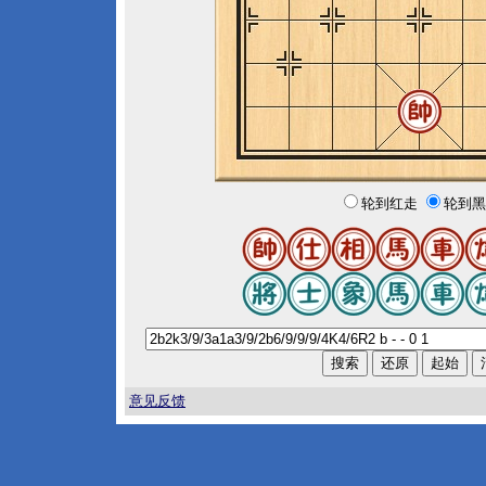
轮到红走
轮到黑
意见反馈