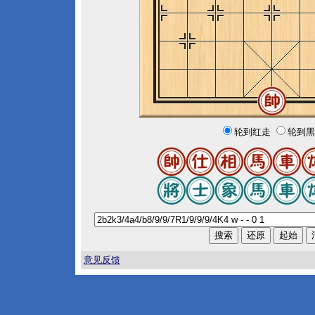
轮到红走
轮到黑
意见反馈