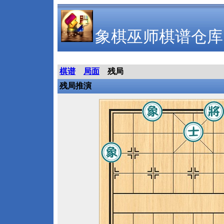
象棋巫师棋谱仓库
棋谱
局面
残局
残局推演