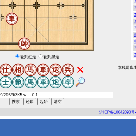
轮到红走
轮到黑走
本残局库
沪
ICP
备
10042093
号