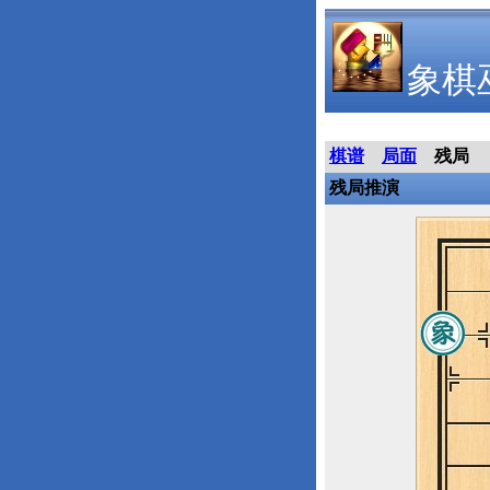
象棋
棋谱
局面
残局
残局推演