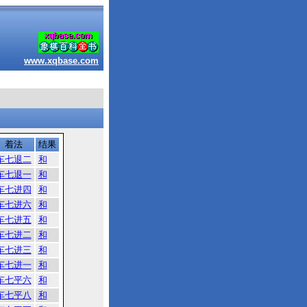
www.xqbase.com
着法
结果
车七退二
和
车七退一
和
车七进四
和
车七进六
和
车七进五
和
车七进二
和
车七进三
和
车七进一
和
车七平六
和
车七平八
和