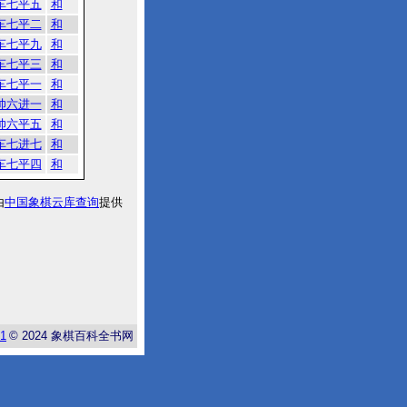
车七平五
和
车七平二
和
车七平九
和
车七平三
和
车七平一
和
帅六进一
和
帅六平五
和
车七进七
和
车七平四
和
由
中国象棋云库查询
提供
-1
© 2024
象棋百科全书网