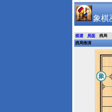
象棋
棋谱
局面
残局
残局推演