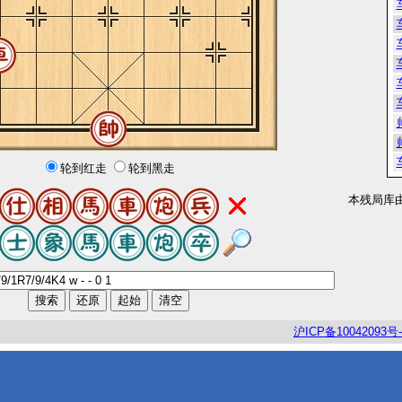
轮到红走
轮到黑走
本残局库
沪
ICP
备
10042093
号