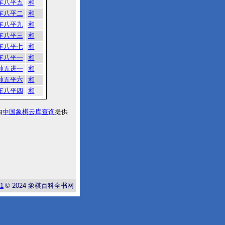
车八平五
和
车八平二
和
车八平九
和
车八平三
和
车八平七
和
车八平一
和
帅五进一
和
帅五平六
和
车八平四
和
由
中国象棋云库查询
提供
-1
© 2024
象棋百科全书网