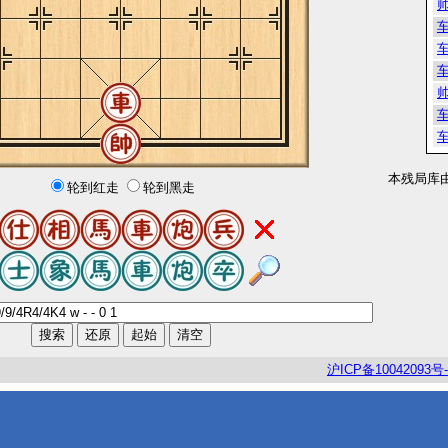
本残局库
轮到红走
轮到黑走
沪
ICP
备
10042093
号