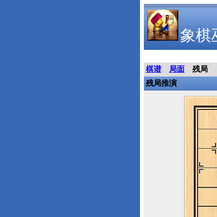
象棋
棋谱
局面
残局
残局推演