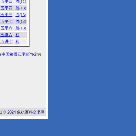
帅五平四
胜(11)
车五平四
胜(13)
车五平三
胜(13)
车五平七
胜(13)
帅五平六
胜(13)
车五进六
和
车五进七
和
由
中国象棋云库查询
提供
-1
© 2024
象棋百科全书网