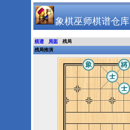
象棋巫师棋谱仓库
棋谱
局面
残局
残局推演