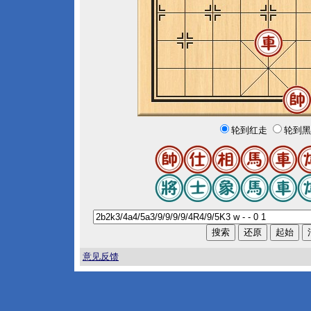
轮到红走
轮到黑
意见反馈