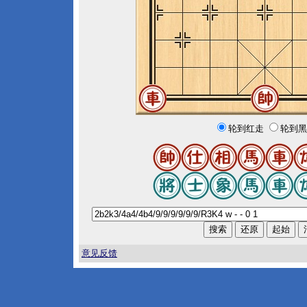
轮到红走
轮到黑
意见反馈