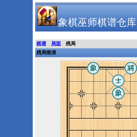
象棋巫师棋谱仓库
棋谱
局面
残局
残局推演