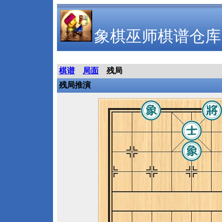
象棋巫师棋谱仓库
棋谱
局面
残局
残局推演