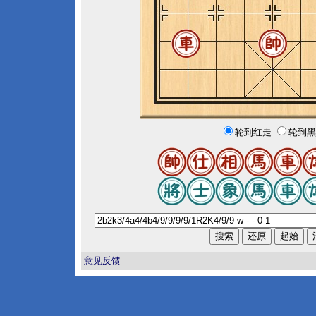
轮到红走
轮到黑
意见反馈