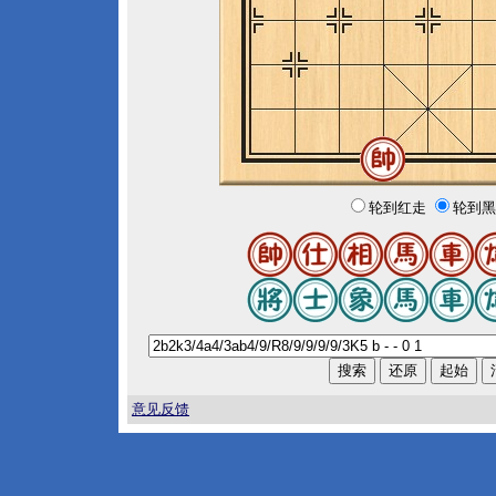
轮到红走
轮到黑
意见反馈