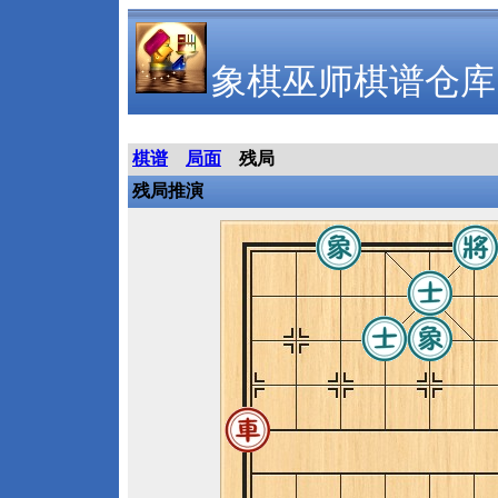
象棋巫师棋谱仓库
棋谱
局面
残局
残局推演