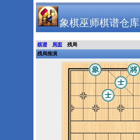
象棋巫师棋谱仓库
棋谱
局面
残局
残局推演