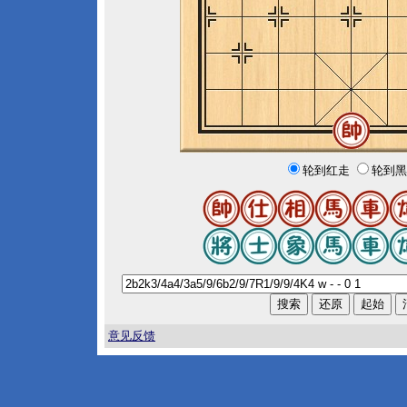
轮到红走
轮到黑
意见反馈