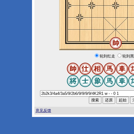
轮到红走
轮到黑
意见反馈