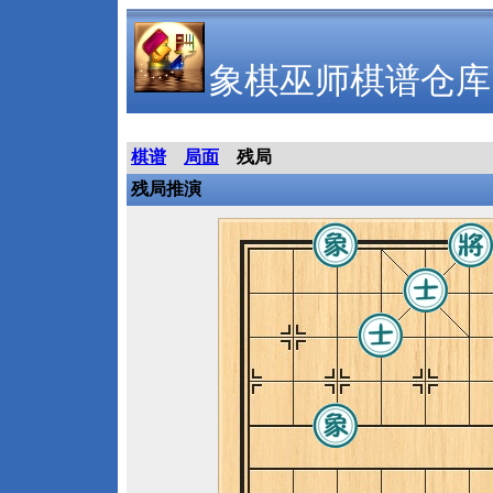
象棋巫师棋谱仓库
棋谱
局面
残局
残局推演