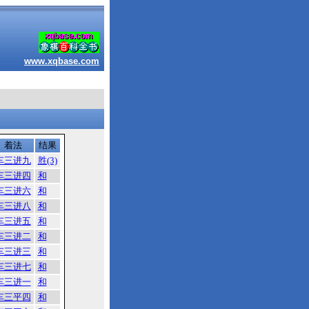
www.xqbase.com
着法
结果
车三进九
胜(3)
车三进四
和
车三进六
和
车三进八
和
车三进五
和
车三进二
和
车三进三
和
车三进七
和
车三进一
和
车三平四
和