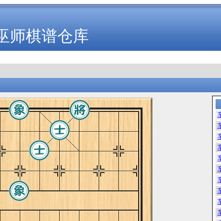
巫师棋谱仓库