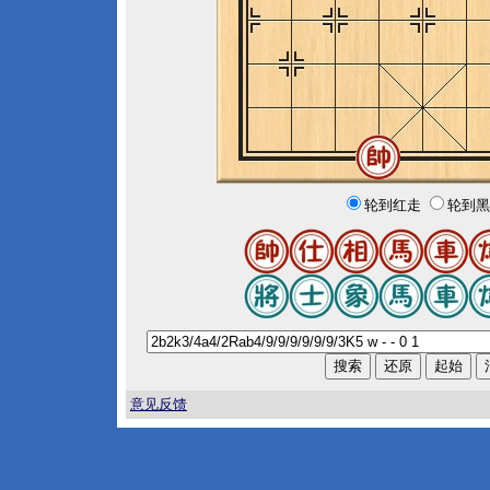
轮到红走
轮到黑
意见反馈