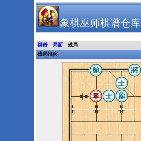
象棋巫师棋谱仓库
棋谱
局面
残局
残局推演