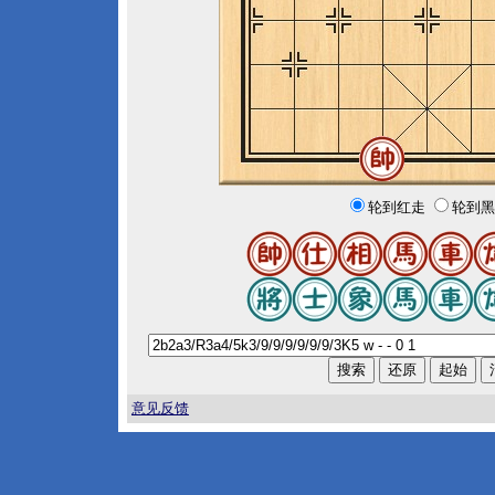
轮到红走
轮到黑
意见反馈