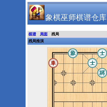
象棋巫师棋谱仓库
棋谱
局面
残局
残局推演