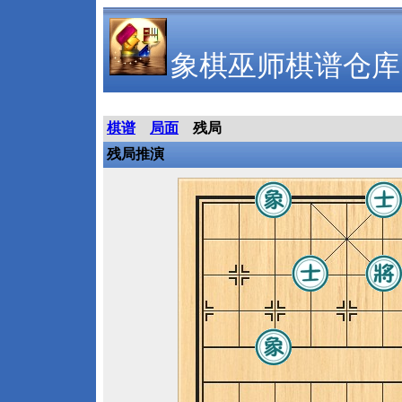
象棋巫师棋谱仓库
棋谱
局面
残局
残局推演