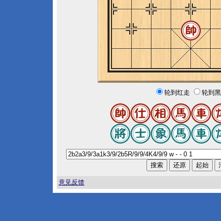
轮到红走
轮到黑
意见反馈