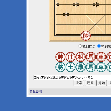
轮到红走
轮到黑
意见反馈