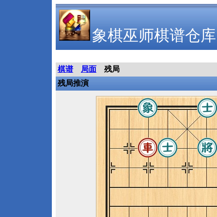
象棋巫师棋谱仓库
棋谱
局面
残局
残局推演