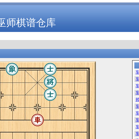
巫师棋谱仓库