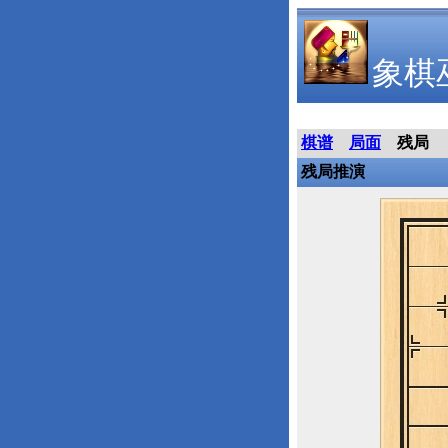
象棋
棋谱
局面
残局
残局推演