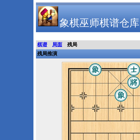
象棋巫师棋谱仓库
棋谱
局面
残局
残局推演