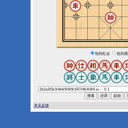
轮到红走
轮到黑
意见反馈