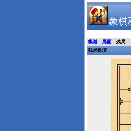
象棋
棋谱
局面
残局
残局推演