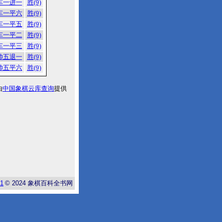
车一进一
胜(9)
车一平六
胜(9)
车一平五
胜(9)
车一平二
胜(9)
车一平三
胜(9)
帅五退一
胜(9)
帅五平六
胜(9)
由
中国象棋云库查询
提供
-1
© 2024
象棋百科全书网