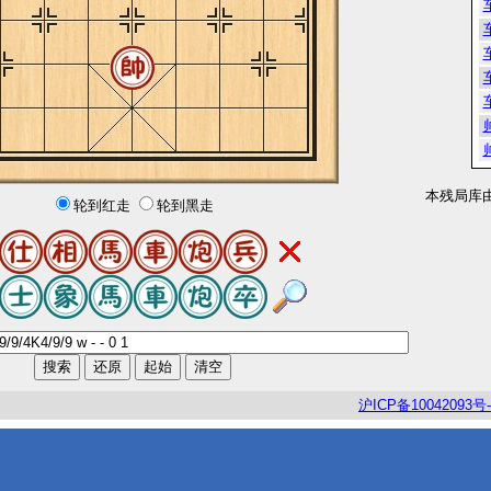
本残局库
轮到红走
轮到黑走
沪
ICP
备
10042093
号