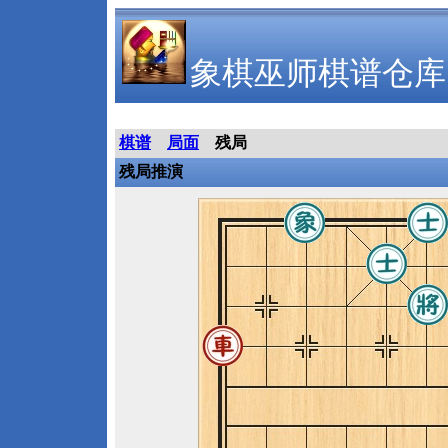
象棋巫师棋谱仓库
棋谱
局面
残局
残局推演