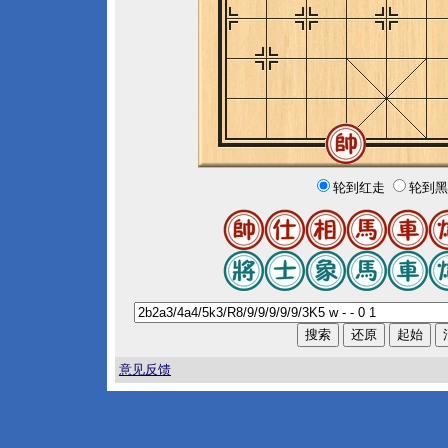
轮到红走
轮到黑
意见反馈