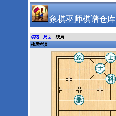
象棋巫师棋谱仓库
棋谱
局面
残局
残局推演