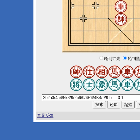
轮到红走
轮到黑
意见反馈