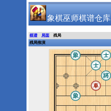
象棋巫师棋谱仓库
棋谱
局面
残局
残局推演