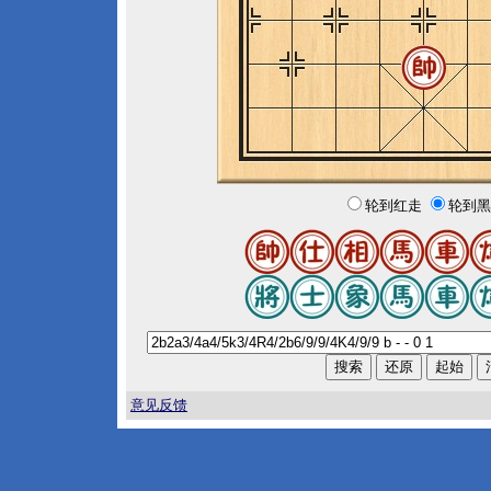
轮到红走
轮到黑
意见反馈